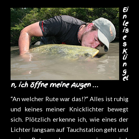
Ei
n
le
is
e
s
K
li
n
g
el
n, ich öffne meine Augen …
“An welcher Rute war das!?“ Alles ist ruhig
und keines meiner Knicklichter bewegt
sich. Plötzlich erkenne ich, wie eines der
Lichter langsam auf Tauchstation geht und