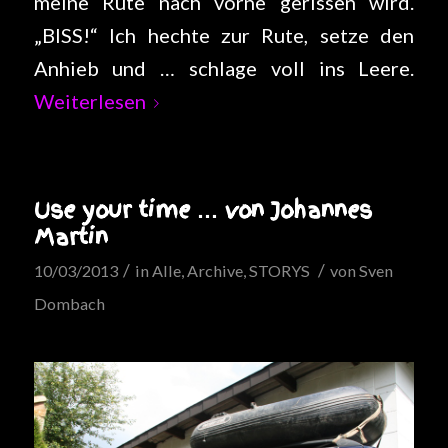
meine Rute nach vorne gerissen wird.
„BISS!“ Ich hechte zur Rute, setze den
Anhieb und … schlage voll ins Leere.
Weiterlesen
Use your time … von Johannes
Martin
/
/
10/03/2013
in
Alle
,
Archive
,
STORYS
von
Sven
Dombach