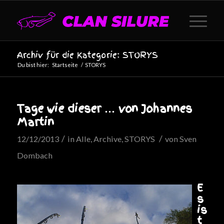
Archiv für die Kategorie: STORYS
Du bist hier:
Startseite
/
STORYS
Tage wie dieser … von Johannes
Martin
/
/
12/12/2013
in
Alle
,
Archive
,
STORYS
von
Sven
Dombach
E
s
is
t