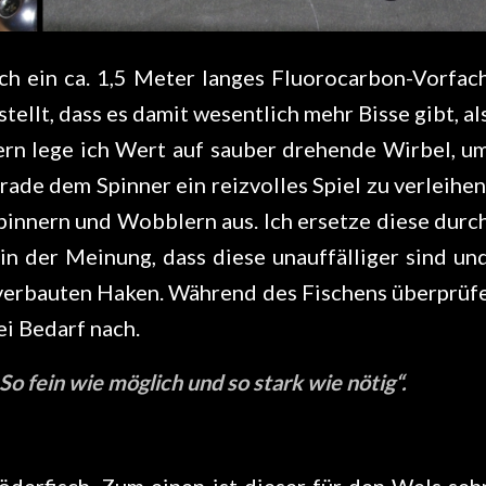
ch ein ca. 1,5 Meter langes Fluorocarbon-Vorfac
tellt, dass es damit wesentlich mehr Bisse gibt, al
ern lege ich Wert auf sauber drehende Wirbel, u
ade dem Spinner ein reizvolles Spiel zu verleihen
pinnern und Wobblern aus. Ich ersetze diese durc
in der Meinung, dass diese unauffälliger sind un
n verbauten Haken. Während des Fischens überprüf
ei Bedarf nach.
So fein wie möglich und so stark wie nötig“.
derfisch. Zum einen ist dieser für den Wels seh