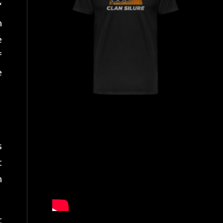
“
h
e
f
e
s
t
n
t