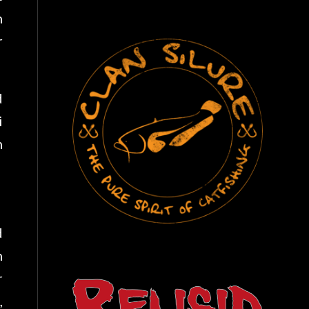
n
r
d
i
n
d
n
r
,