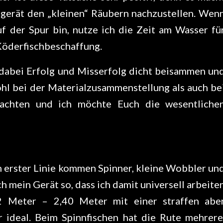
ngerät den „kleinen“ Räubern nachzustellen. Wen
uf der Spur bin, nutze ich die Zeit am Wasser fü
Köderfischbeschaffung.
 dabei Erfolg und Misserfolg dicht beisammen un
wohl bei der Materialzusammenstellung als auch be
eachten und ich möchte Euch die wesentliche
In erster Linie kommen Spinner, kleine Wobbler un
h mein Gerät so, dass ich damit universell arbeite
2 Meter – 2,40 Meter mit einer straffen abe
r ideal. Beim Spinnfischen hat die Rute mehrere