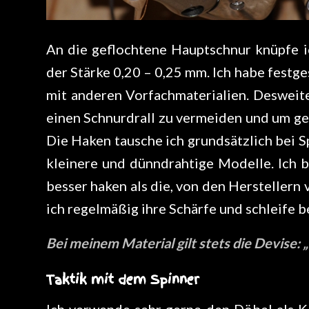
An die geflochtene Hauptschnur knüpfe i
der Stärke 0,20 – 0,25 mm. Ich habe festges
mit anderen Vorfachmaterialien. Desweit
einen Schnurdrall zu vermeiden und um ger
Die Haken tausche ich grundsätzlich bei S
kleinere und dünndrahtige Modelle. Ich b
besser haken als die, von den Hersteller
ich regelmäßig ihre Schärfe und schleife b
Bei meinem Material gilt stets die Devise: „
Taktik mit dem Spinner
Ich verwende sehr gerne den Döbel als Kö