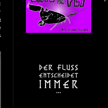
t
r
g
e
s