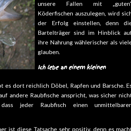
unsere Fallen mit „guten
Köderfischen auszulegen, wird sic
der Erfolg einstellen, denn di
Bartelträger sind im Hinblick au
ihre Nahrung wählerischer als viel
glauben.
Ich lebe an einem kleinen
 es dort reichlich Döbel, Rapfen und Barsche. E
auf andere Raubfische anspricht, was sicher nich
 dass jeder Raubfisch einen unmittelbare
her ist diese Tatsache sehr positiv, denn es mach