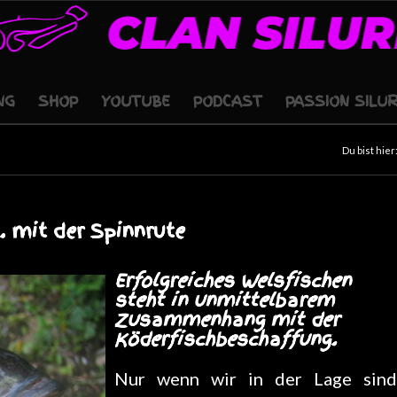
NG
SHOP
YOUTUBE
PODCAST
PASSION SILU
Du bist hier
. mit der Spinnrute
Erfolgreiches Welsfischen
steht in unmittelbarem
Zusammenhang mit der
Köderfischbeschaffung.
Nur wenn wir in der Lage sind