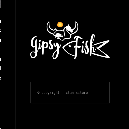
h
s
m
.
h
d
e
© copyright - clan silure
r