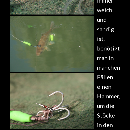
immer
weich
und
sandig
ist,
benötigt
man in
manchen
Fällen
einen
Hammer,
um die
Stöcke
in den