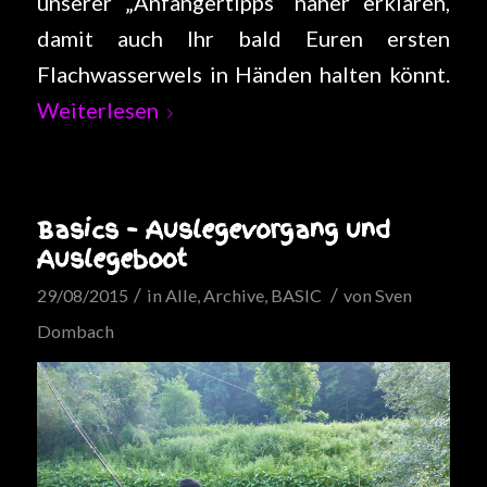
unserer „Anfängertipps“ näher erklären,
damit auch Ihr bald Euren ersten
Flachwasserwels in Händen halten könnt.
Weiterlesen
Basics – Auslegevorgang und
Auslegeboot
/
/
29/08/2015
in
Alle
,
Archive
,
BASIC
von
Sven
Dombach